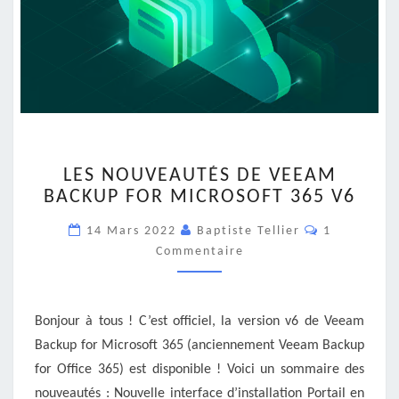
LES
LES NOUVEAUTÉS DE VEEAM
NOUVEAUTÉS
BACKUP FOR MICROSOFT 365 V6
DE
VEEAM
Commentair
14 Mars 2022
Baptiste Tellier
1
BACKUP
Commentaire
FOR
MICROSOFT
365
V6
Bonjour à tous ! C’est officiel, la version v6 de Veeam
Backup for Microsoft 365 (anciennement Veeam Backup
for Office 365) est disponible ! Voici un sommaire des
nouveautés : Nouvelle interface d’installation Portail en