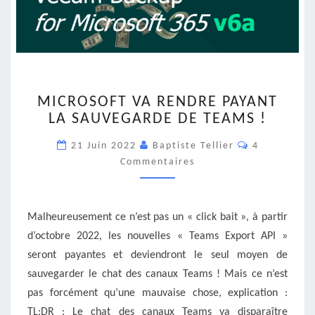
MICROSOFT
MICROSOFT VA RENDRE PAYANT
VA
LA SAUVEGARDE DE TEAMS !
RENDRE
PAYANT
Commentair
21 Juin 2022
Baptiste Tellier
4
LA
Commentaires
SAUVEGARDE
DE
TEAMS
!
Malheureusement ce n’est pas un « click bait », à partir
d’octobre 2022, les nouvelles « Teams Export API »
seront payantes et deviendront le seul moyen de
sauvegarder le chat des canaux Teams ! Mais ce n’est
pas forcément qu’une mauvaise chose, explication :
TL;DR : Le chat des canaux Teams va disparaître