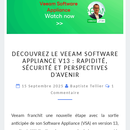
DÉCOUVREZ
DÉCOUVREZ LE VEEAM SOFTWARE
LE
APPLIANCE V13 : RAPIDITÉ,
VEEAM
SÉCURITÉ ET PERSPECTIVES
SOFTWARE
APPLIANCE
D’AVENIR
V13
Comment
15 Septembre 2025
:
Baptiste Tellier
1
RAPIDITÉ,
Commentaire
SÉCURITÉ
ET
PERSPECTIVES
Veeam franchit une nouvelle étape avec la sortie
D’AVENIR
anticipée de son Software Appliance (VSA) en version 13,