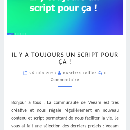
IL
IL Y A TOUJOURS UN SCRIPT POUR
Y
ÇA !
A
TOUJOURS
Commentair
26 Juin 2023
Baptiste Tellier
0
UN
Commentaire
SCRIPT
POUR
ÇA
!
Bonjour à tous , La communauté de Veeam est très
créative et nous régale régulièrement en nouveau
contenu et script permettant de nous faciliter la vie. Je
vous ai fait une sélection des derniers projets : Veeam