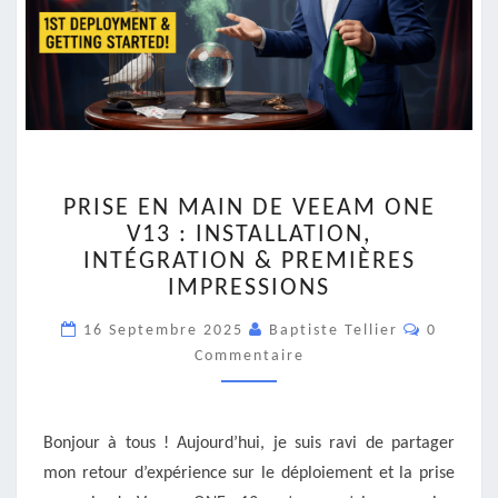
PRISE
PRISE EN MAIN DE VEEAM ONE
EN
V13 : INSTALLATION,
MAIN
INTÉGRATION & PREMIÈRES
DE
VEEAM
IMPRESSIONS
ONE
Comment
16 Septembre 2025
V13
Baptiste Tellier
0
:
Commentaire
INSTALLATION,
INTÉGRATION
&
Bonjour à tous ! Aujourd’hui, je suis ravi de partager
PREMIÈRES
mon retour d’expérience sur le déploiement et la prise
IMPRESSIONS