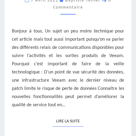
7 Avril 2021
Baptiste Tellier
0
VEILLE
Commentaire
TECHNOLOGIQUE
SUR
VEEAM
?
Bonjour à tous, Un sujet un peu moins technique pour
cet article mais tout aussi important puisqu’on va parler
des différents relais de communications disponibles pour
suivre l’activités et les sorties produits de Veeam.
Pourquoi c’est important de faire de la veille
technologique : D’un point de vue sécurité des données,
une infrastructure Veeam avec le dernier niveau de
patch limite le risque de perte de données Connaitre les
nouvelles fonctionnalités peut permet d’améliorer la
qualité de service tout en…
LIRE LA SUITE
LIRE LA SUITE