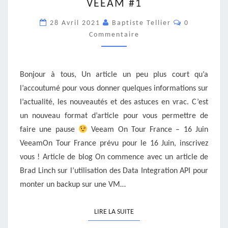
VEEAM #1
DE
LA
Commentair
28 Avril 2021
Baptiste Tellier
0
PAUSE
Commentaire
VEEAM
#1
Bonjour à tous, Un article un peu plus court qu’a
l’accoutumé pour vous donner quelques informations sur
l’actualité, les nouveautés et des astuces en vrac. C’est
un nouveau format d’article pour vous permettre de
faire une pause
Veeam On Tour France – 16 Juin
VeeamOn Tour France prévu pour le 16 Juin, inscrivez
vous ! Article de blog On commence avec un article de
Brad Linch sur l’utilisation des Data Integration API pour
monter un backup sur une VM…
LIRE LA SUITE
LIRE LA SUITE