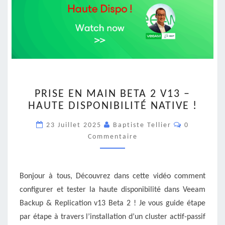
PRISE
PRISE EN MAIN BETA 2 V13 –
EN
HAUTE DISPONIBILITÉ NATIVE !
MAIN
BETA
Commentai
23 Juillet 2025
Baptiste Tellier
0
2
Commentaire
V13
–
HAUTE
DISPONIBILITÉ
Bonjour à tous, Découvrez dans cette vidéo comment
NATIVE
configurer et tester la haute disponibilité dans Veeam
!
Backup & Replication v13 Beta 2 ! Je vous guide étape
par étape à travers l’installation d’un cluster actif-passif