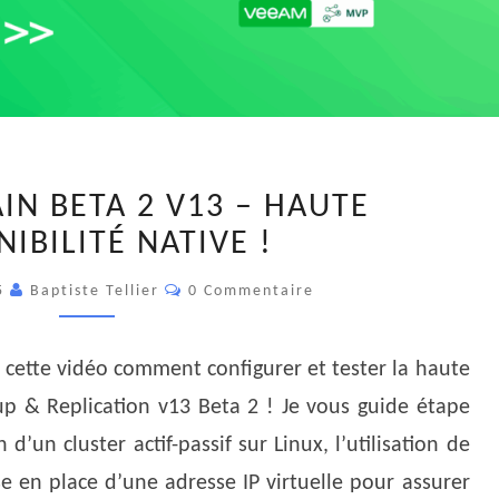
PRISE
IN BETA 2 V13 – HAUTE
EN
NIBILITÉ NATIVE !
MAIN
BETA
Commentaires
25
Baptiste Tellier
0 Commentaire
2
V13
–
 cette vidéo comment configurer et tester la haute
HAUTE
p & Replication v13 Beta 2 ! Je vous guide étape
DISPONIBILITÉ
 d’un cluster actif-passif sur Linux, l’utilisation de
NATIVE
se en place d’une adresse IP virtuelle pour assurer
!