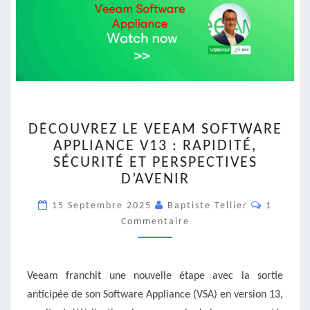
DÉCOUVREZ
DÉCOUVREZ LE VEEAM SOFTWARE
LE
APPLIANCE V13 : RAPIDITÉ,
VEEAM
SÉCURITÉ ET PERSPECTIVES
SOFTWARE
APPLIANCE
D’AVENIR
V13
Comment
15 Septembre 2025
:
Baptiste Tellier
1
RAPIDITÉ,
Commentaire
SÉCURITÉ
ET
PERSPECTIVES
Veeam franchit une nouvelle étape avec la sortie
D’AVENIR
anticipée de son Software Appliance (VSA) en version 13,