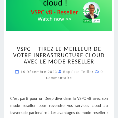
VSPC
VSPC – TIREZ LE MEILLEUR DE
–
VOTRE INFRASTRUCTURE CLOUD
TIREZ
AVEC LE MODE RESELLER
LE
MEILLEUR
Commenta
16 Décembre 2023
Baptiste Tellier
0
DE
Commentaire
VOTRE
INFRASTRUCTURE
CLOUD
AVEC
C’est parti pour un Deep dive dans la VSPC v8 avec son
LE
mode reseller pour revendre vos services cloud au
MODE
travers de partenaire ! Les avantages du mode reseller :
RESELLER