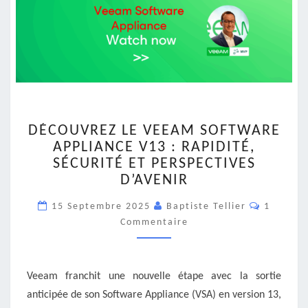
DÉCOUVREZ
DÉCOUVREZ LE VEEAM SOFTWARE
LE
APPLIANCE V13 : RAPIDITÉ,
VEEAM
SÉCURITÉ ET PERSPECTIVES
SOFTWARE
APPLIANCE
D’AVENIR
V13
Comment
15 Septembre 2025
:
Baptiste Tellier
1
RAPIDITÉ,
Commentaire
SÉCURITÉ
ET
PERSPECTIVES
Veeam franchit une nouvelle étape avec la sortie
D’AVENIR
anticipée de son Software Appliance (VSA) en version 13,