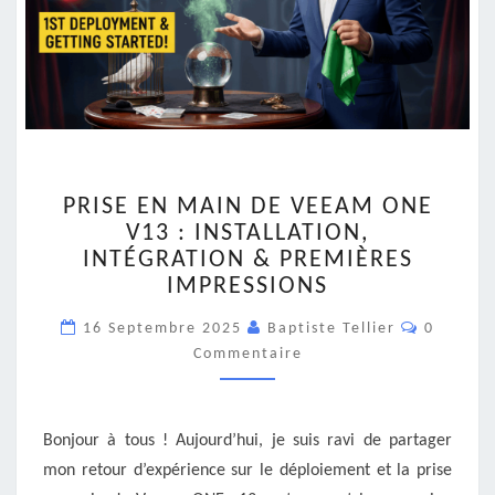
PRISE
PRISE EN MAIN DE VEEAM ONE
EN
V13 : INSTALLATION,
MAIN
INTÉGRATION & PREMIÈRES
DE
VEEAM
IMPRESSIONS
ONE
Comment
16 Septembre 2025
V13
Baptiste Tellier
0
:
Commentaire
INSTALLATION,
INTÉGRATION
&
Bonjour à tous ! Aujourd’hui, je suis ravi de partager
PREMIÈRES
mon retour d’expérience sur le déploiement et la prise
IMPRESSIONS