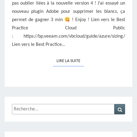
pas oublier liées à la nouvelle version 4 ! J’ai essayé un
nouveau plugin Adobe pour supprimer les blancs, ça
permet de gagner 3 min
! Enjoy ! Lien vers le Best
Practice Cloud Public
: https://bp.veeam.com/vbcloud/guide/azure/sizing/
Lien vers le Best Practice…
LIRE LA SUITE
LIRE LA SUITE
Rechercher :
Recher