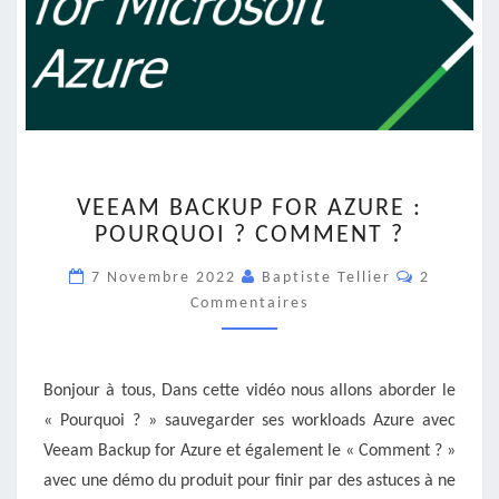
VEEAM
VEEAM BACKUP FOR AZURE :
BACKUP
POURQUOI ? COMMENT ?
FOR
AZURE
Commenta
7 Novembre 2022
Baptiste Tellier
2
:
Commentaires
POURQUOI
?
COMMENT
?
Bonjour à tous, Dans cette vidéo nous allons aborder le
« Pourquoi ? » sauvegarder ses workloads Azure avec
Veeam Backup for Azure et également le « Comment ? »
avec une démo du produit pour finir par des astuces à ne