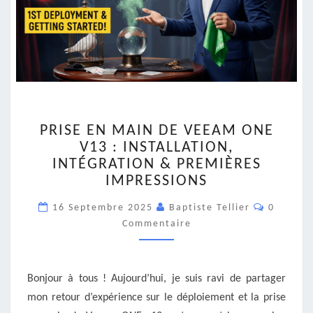
PRISE
PRISE EN MAIN DE VEEAM ONE
EN
V13 : INSTALLATION,
MAIN
INTÉGRATION & PREMIÈRES
DE
VEEAM
IMPRESSIONS
ONE
Comment
16 Septembre 2025
V13
Baptiste Tellier
0
:
Commentaire
INSTALLATION,
INTÉGRATION
&
Bonjour à tous ! Aujourd’hui, je suis ravi de partager
PREMIÈRES
mon retour d’expérience sur le déploiement et la prise
IMPRESSIONS