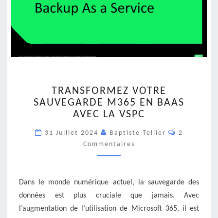
TRANSFORMEZ
TRANSFORMEZ VOTRE
VOTRE
SAUVEGARDE M365 EN BAAS
SAUVEGARDE
AVEC LA VSPC
M365
EN
Commentai
31 Juillet 2024
Baptiste Tellier
2
BAAS
Commentaires
AVEC
LA
VSPC
Dans le monde numérique actuel, la sauvegarde des
données est plus cruciale que jamais. Avec
l’augmentation de l’utilisation de Microsoft 365, il est