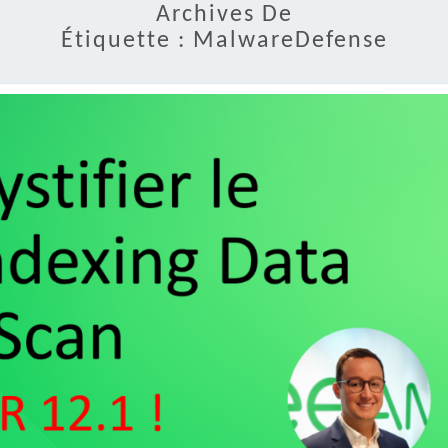
Archives De
Étiquette :
MalwareDefense