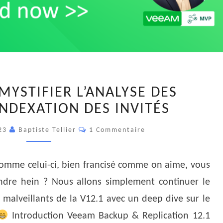
VBR
ÉMYSTIFIER L’ANALYSE DES
12.1
NDEXATION DES INVITÉS
–
DÉMYSTIFIER
Commentaires
023
Baptiste Tellier
1 Commentaire
L’ANALYSE
DES
DONNÉES
 comme celui-ci, bien francisé comme on aime, vous
D’INDEXATION
ndre hein ? Nous allons simplement continuer le
DES
s malveillants de la V12.1 avec un deep dive sur le
INVITÉS
Introduction Veeam Backup & Replication 12.1