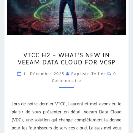
VTCC
VTCC H2 – WHAT’S NEW IN
H2
VEEAM DATA CLOUD FOR VCSP
–
WHAT’S
Commenta
11 Décembre 2025
Baptiste Tellier
0
NEW
Commentaire
IN
VEEAM
DATA
CLOUD
Lors de notre dernier VTCC, Laurent et moi avons eu le
FOR
plaisir de vous présenter en détail Veeam Data Cloud
VCSP
(VDC), une solution qui change complètement la donne
pour les fournisseurs de services cloud. Laissez-moi vous