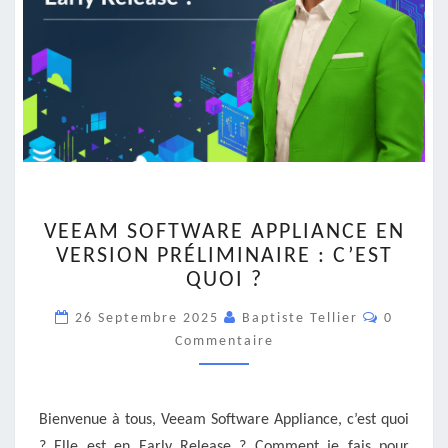
VEEAM
VEEAM SOFTWARE APPLIANCE EN
SOFTWARE
VERSION PRÉLIMINAIRE : C’EST
APPLIANCE
QUOI ?
EN
VERSION
Comment
26 Septembre 2025
Baptiste Tellier
0
PRÉLIMINAIRE
Commentaire
:
C’EST
QUOI
?
Bienvenue à tous, Veeam Software Appliance, c’est quoi
? Elle est en Early Release ? Comment je fais pour