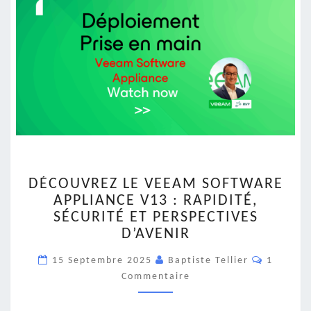
DÉCOUVREZ
DÉCOUVREZ LE VEEAM SOFTWARE
LE
APPLIANCE V13 : RAPIDITÉ,
VEEAM
SÉCURITÉ ET PERSPECTIVES
SOFTWARE
APPLIANCE
D’AVENIR
V13
Comment
15 Septembre 2025
:
Baptiste Tellier
1
RAPIDITÉ,
Commentaire
SÉCURITÉ
ET