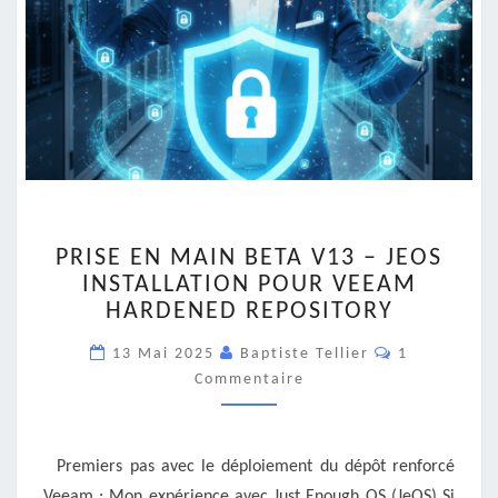
PRISE
PRISE EN MAIN BETA V13 – JEOS
EN
INSTALLATION POUR VEEAM
MAIN
HARDENED REPOSITORY
BETA
V13
Commentair
13 Mai 2025
Baptiste Tellier
1
–
Commentaire
JEOS
INSTALLATION
POUR
VEEAM
Premiers pas avec le déploiement du dépôt renforcé
HARDENED
Veeam : Mon expérience avec Just Enough OS (JeOS) Si