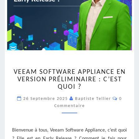
VEEAM
VEEAM SOFTWARE APPLIANCE EN
SOFTWARE
VERSION PRÉLIMINAIRE : C’EST
APPLIANCE
QUOI ?
EN
VERSION
Comment
26 Septembre 2025
Baptiste Tellier
0
PRÉLIMINAIRE
Commentaire
:
C’EST
QUOI
?
Bienvenue à tous, Veeam Software Appliance, c’est quoi
? Elle est en Early Release ? Comment je fais pour