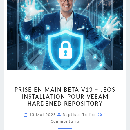
PRISE
PRISE EN MAIN BETA V13 – JEOS
EN
INSTALLATION POUR VEEAM
MAIN
HARDENED REPOSITORY
BETA
V13
Commentair
13 Mai 2025
Baptiste Tellier
1
–
Commentaire
JEOS
INSTALLATION