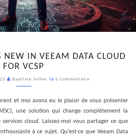
VTCC
S NEW IN VEEAM DATA CLOUD
H2
FOR VCSP
–
WHAT’S
Commentaires
025
Baptiste Tellier
0 Commentaire
NEW
IN
VEEAM
urent et moi avons eu le plaisir de vous présenter
DATA
VDC), une solution qui change complètement la
CLOUD
 services cloud. Laissez-moi vous partager ce que
FOR
 enthousiaste à ce sujet. Qu’est-ce que Veeam Data
VCSP