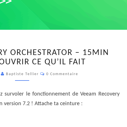
VEEAM
Y ORCHESTRATOR – 15MIN
RECOVERY
UVRIR CE QU’IL FAIT
ORCHESTRATOR
–
Commentaires
5
Baptiste Tellier
0 Commentaire
15MIN
POUR
DÉCOUVRIR
lez survoler le fonctionnement de Veeam Recovery
CE
n version 7.2 ! Attache ta ceinture :
QU’IL
FAIT