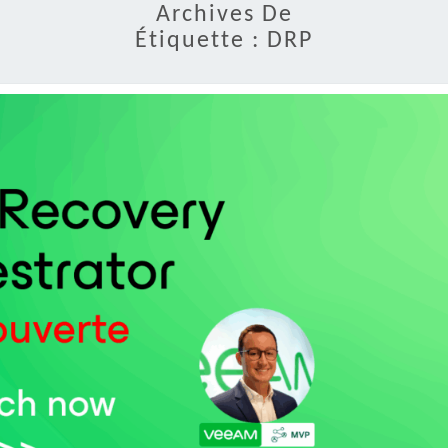
Archives De
Étiquette :
DRP