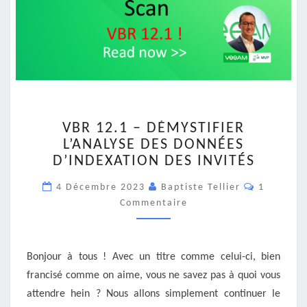
VBR
VBR 12.1 – DÉMYSTIFIER
12.1
L’ANALYSE DES DONNÉES
–
D’INDEXATION DES INVITÉS
DÉMYSTIFIER
L’ANALYSE
Commenta
4 Décembre 2023
Baptiste Tellier
1
DES
Commentaire
DONNÉES
D’INDEXATION
DES
INVITÉS
Bonjour à tous ! Avec un titre comme celui-ci, bien
francisé comme on aime, vous ne savez pas à quoi vous
attendre hein ? Nous allons simplement continuer le