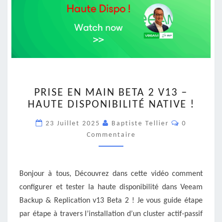
PRISE
PRISE EN MAIN BETA 2 V13 –
EN
HAUTE DISPONIBILITÉ NATIVE !
MAIN
BETA
Commentai
23 Juillet 2025
Baptiste Tellier
0
2
Commentaire
V13
–
HAUTE
DISPONIBILITÉ
Bonjour à tous, Découvrez dans cette vidéo comment
NATIVE
configurer et tester la haute disponibilité dans Veeam
!
Backup & Replication v13 Beta 2 ! Je vous guide étape
par étape à travers l’installation d’un cluster actif-passif