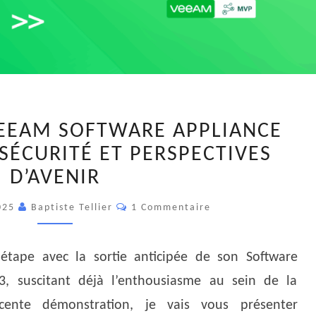
DÉCOUVREZ
EEAM SOFTWARE APPLIANCE
LE
, SÉCURITÉ ET PERSPECTIVES
VEEAM
D’AVENIR
SOFTWARE
APPLIANCE
Commentaires
025
Baptiste Tellier
1 Commentaire
V13
:
RAPIDITÉ,
étape avec la sortie anticipée de son Software
SÉCURITÉ
3, suscitant déjà l’enthousiasme au sein de la
ET
ente démonstration, je vais vous présenter
PERSPECTIVES