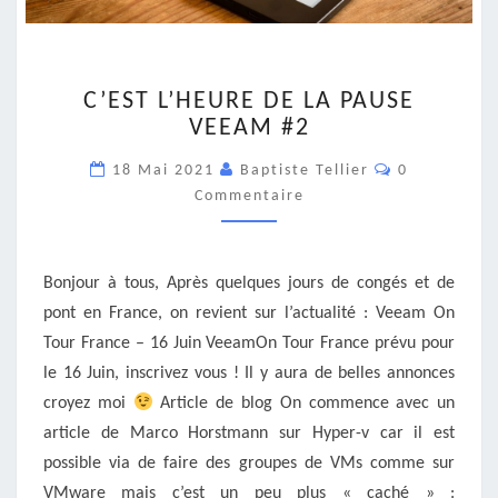
C’EST
C’EST L’HEURE DE LA PAUSE
L’HEURE
VEEAM #2
DE
LA
Commentair
18 Mai 2021
Baptiste Tellier
0
PAUSE
Commentaire
VEEAM
#2
Bonjour à tous, Après quelques jours de congés et de
pont en France, on revient sur l’actualité : Veeam On
Tour France – 16 Juin VeeamOn Tour France prévu pour
le 16 Juin, inscrivez vous ! Il y aura de belles annonces
croyez moi
Article de blog On commence avec un
article de Marco Horstmann sur Hyper-v car il est
possible via de faire des groupes de VMs comme sur
VMware mais c’est un peu plus « caché » :