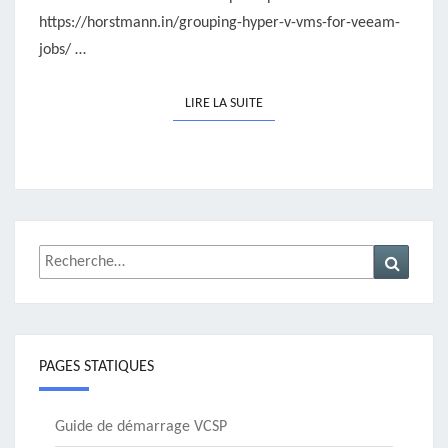
https://horstmann.in/grouping-hyper-v-vms-for-veeam-
jobs/ …
LIRE LA SUITE
LIRE LA SUITE
Rechercher :
Recher
PAGES STATIQUES
Guide de démarrage VCSP