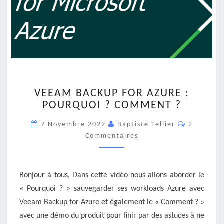
VEEAM
VEEAM BACKUP FOR AZURE :
BACKUP
POURQUOI ? COMMENT ?
FOR
AZURE
Commenta
7 Novembre 2022
Baptiste Tellier
2
:
Commentaires
POURQUOI
?
COMMENT
?
Bonjour à tous, Dans cette vidéo nous allons aborder le
« Pourquoi ? » sauvegarder ses workloads Azure avec
Veeam Backup for Azure et également le « Comment ? »
avec une démo du produit pour finir par des astuces à ne