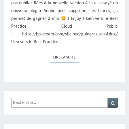
pas oublier liées à la nouvelle version 4 ! J’ai essayé un
nouveau plugin Adobe pour supprimer les blancs, ça
permet de gagner 3 min
! Enjoy ! Lien vers le Best
Practice Cloud Public
: https://bp.veeam.com/vbcloud/guide/azure/sizing/
Lien vers le Best Practice…
LIRE LA SUITE
LIRE LA SUITE
Rechercher :
Recher