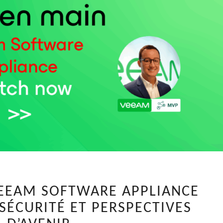
DÉCOUVREZ
EEAM SOFTWARE APPLIANCE
LE
, SÉCURITÉ ET PERSPECTIVES
VEEAM
SOFTWARE