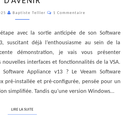
D’AVENIR
APPLIANCE
Commentaires
025
Baptiste Tellier
1 Commentaire
V13
:
RAPIDITÉ,
étape avec la sortie anticipée de son Software
SÉCURITÉ
3, suscitant déjà l’enthousiasme au sein de la
ET
ente démonstration, je vais vous présenter
PERSPECTIVES
es nouvelles interfaces et fonctionnalités de la VSA.
D’AVENIR
 Software Appliance v13 ? Le Veeam Software
ux pré-installée et pré-configurée, pensée pour un
ion simplifiée. Tandis qu’une version Windows…
LIRE LA SUITE
LIRE LA SUITE