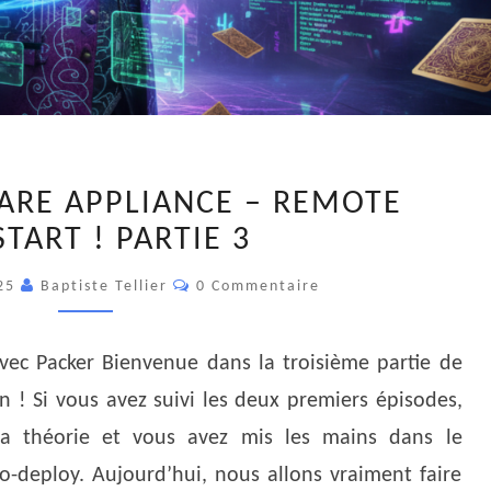
VEEAM
RE APPLIANCE – REMOTE
SOFTWARE
START ! PARTIE 3
APPLIANCE
–
Commentaires
025
Baptiste Tellier
0 Commentaire
REMOTE
KICKSTART
!
avec Packer Bienvenue dans la troisième partie de
PARTIE
n ! Si vous avez suivi les deux premiers épisodes,
3
la théorie et vous avez mis les mains dans le
o-deploy. Aujourd’hui, nous allons vraiment faire