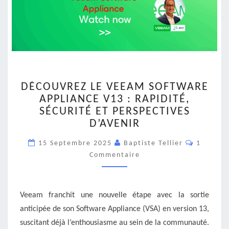
DÉCOUVREZ
DÉCOUVREZ LE VEEAM SOFTWARE
LE
APPLIANCE V13 : RAPIDITÉ,
VEEAM
SÉCURITÉ ET PERSPECTIVES
SOFTWARE
APPLIANCE
D’AVENIR
V13
Comment
15 Septembre 2025
:
Baptiste Tellier
1
RAPIDITÉ,
Commentaire
SÉCURITÉ
ET
PERSPECTIVES
Veeam franchit une nouvelle étape avec la sortie
D’AVENIR
anticipée de son Software Appliance (VSA) en version 13,
suscitant déjà l’enthousiasme au sein de la communauté.