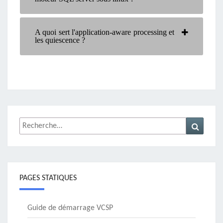
A quoi sert l'application-aware processing et
les quiescence ?
Rechercher :
Recher
PAGES STATIQUES
Guide de démarrage VCSP