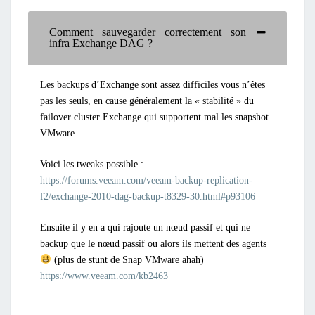
Comment sauvegarder correctement son
infra Exchange DAG ?
Les backups d’Exchange sont assez difficiles vous n’êtes
pas les seuls, en cause généralement la « stabilité » du
failover cluster Exchange qui supportent mal les snapshot
VMware.
Voici les tweaks possible :
https://forums.veeam.com/veeam-backup-replication-
f2/exchange-2010-dag-backup-t8329-30.html#p93106
Ensuite il y en a qui rajoute un nœud passif et qui ne
backup que le nœud passif ou alors ils mettent des agents
(plus de stunt de Snap VMware ahah)
https://www.veeam.com/kb2463