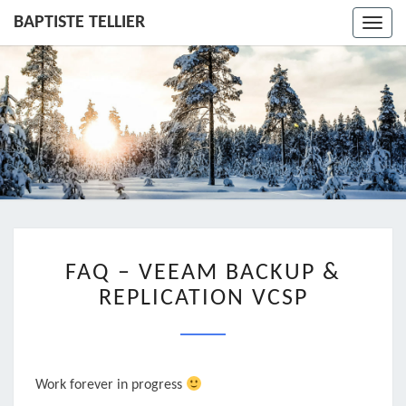
BAPTISTE TELLIER
Toggl
navig
FAQ
FAQ – VEEAM BACKUP &
–
VEEAM
REPLICATION VCSP
BACKUP
&
REPLICATION
VCSP
Work forever in progress