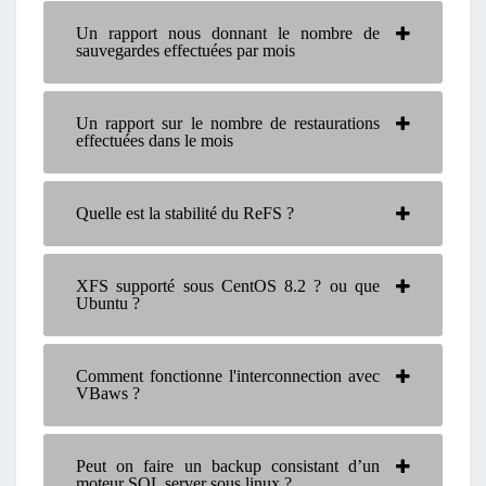
Un rapport nous donnant le nombre de
sauvegardes effectuées par mois
Un rapport sur le nombre de restaurations
effectuées dans le mois
Quelle est la stabilité du ReFS ?
XFS supporté sous CentOS 8.2 ? ou que
Ubuntu ?
Comment fonctionne l'interconnection avec
VBaws ?
Peut on faire un backup consistant d’un
moteur SQL server sous linux ?